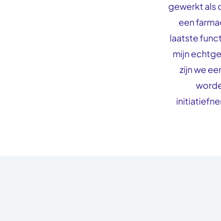
gewerkt als 
een farmace
laatste funct
mijn echtge
zijn we ee
worden
initiatiefn