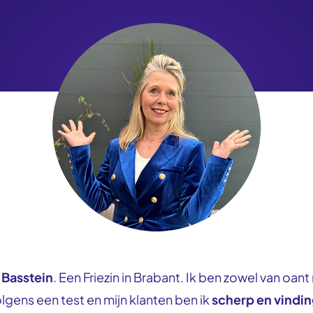
 Basstein
. Een Friezin in Brabant. Ik ben zowel van oant
gens een test en mijn klanten ben ik
scherp en vindin