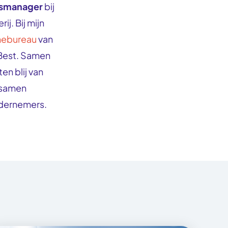
esmanager
bij
ij. Bij mijn
mebureau
van
 Best. Samen
en blij van
e samen
ndernemers.