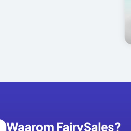
Waarom FairySales?